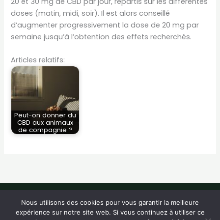
20 et 30 mg de CBD par jour, répartis sur les différentes
doses (matin, midi, soir). Il est alors conseillé
d’augmenter progressivement la dose de 20 mg par
semaine jusqu’à l’obtention des effets recherchés.
Articles relatifs:
Peut-on donner du
CBD aux animaux
de compagnie ?
Copyright © 2026 Fawn CBD -
Contact
-
Mentions Légales
-
Nous utilisons des cookies pour vous garantir la meilleure
Création Anaxandridas
expérience sur notre site web. Si vous continuez à utiliser ce