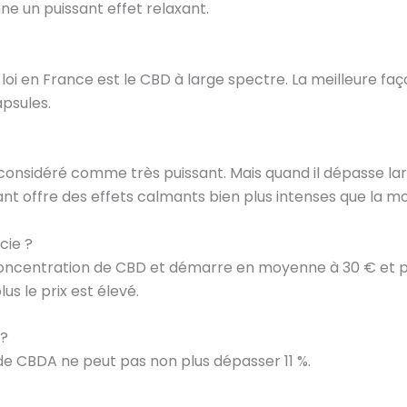
e un puissant effet relaxant.
 loi en France est le CBD à large spectre. La meilleure f
apsules.
 considéré comme très puissant. Mais quand il dépasse l
ant offre des effets calmants bien plus intenses que la m
cie ?
concentration de CBD et démarre en moyenne à 30 € et plus
us le prix est élevé.
 ?
e CBDA ne peut pas non plus dépasser 11 %.