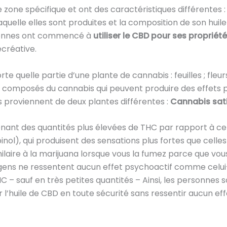
e zone spécifique et ont des caractéristiques différentes 
quelle elles sont produites et la composition de son huile 
onnes ont commencé à
utiliser le CBD pour ses proprié
créative.
te quelle partie d’une plante de cannabis : feuilles ; fleur
 composés du cannabis qui peuvent produire des effets p
s proviennent de deux plantes différentes :
Cannabis sati
ant des quantités plus élevées de THC par rapport à cel
nol), qui produisent des sensations plus fortes que cell
imilaire à la marijuana lorsque vous la fumez parce que v
gens ne ressentent aucun effet psychoactif comme celui-ci l
C – sauf en très petites quantités – Ainsi, les personnes
 l’huile de CBD en toute sécurité sans ressentir aucun eff